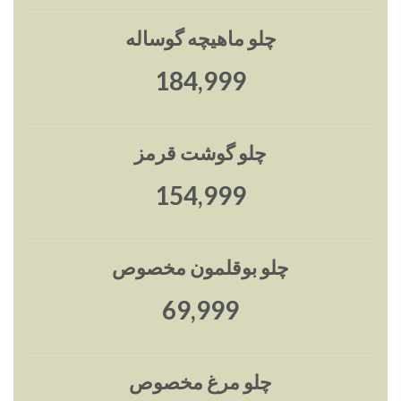
چلو ماهیچه گوساله
185,000
چلو گوشت قرمز
155,000
چلو بوقلمون مخصوص
70,000
چلو مرغ مخصوص