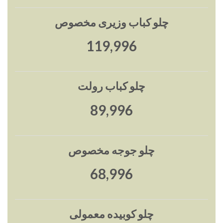
چلو کباب وزیری مخصوص
120,000
چلو کباب رولت
90,000
چلو جوجه مخصوص
69,000
چلو کوبیده معمولی