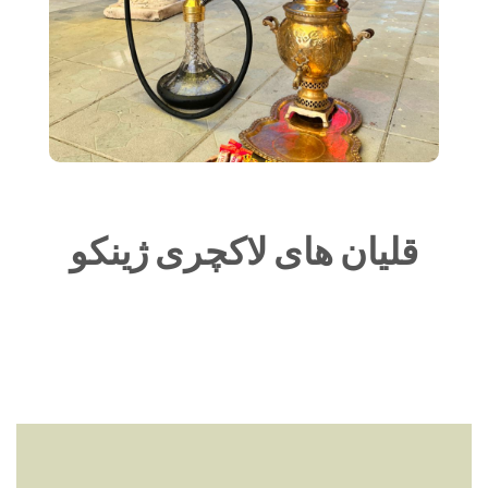
قلیان های لاکچری ژینکو