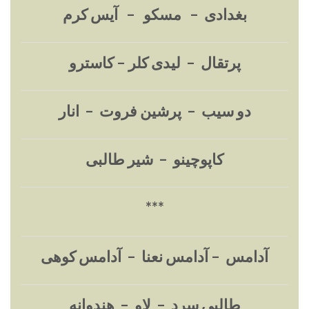
بغدادی – مسکو – آیس کرم
پرتقال – لیدی کلر – کاسترو
دو سیب – پرشین فروت – انار
کاپوچینو – شیر طالبی
***
آدامس – آدامس نعنا – آدامس کوهی
طالبی سرد – لاو – هندوانه