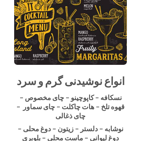
انواع نوشیدنی گرم و سرد
نسکافه – کاپوچینو – چای مخصوص –
قهوه تلخ – هات چاکلت – چای سماور –
چای ذغالی
نوشابه – دلستر – زیتون – دوغ محلی –
دوغ لیوانی – ماست محلی – بلوبری