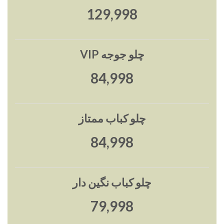
130,000
چلو جوجه VIP
85,000
چلو کباب ممتاز
85,000
چلو کباب نگین دار
80,000